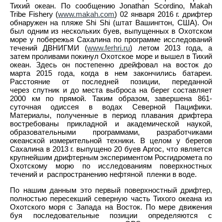
Тихий океан. По сообщению Jonathan Scordino, Makah
Tribe Fishery (
www.makah.com
) 02 января 2016 г. дрифтер
обнаружен на пляже Shi Shi (штат Вашингтон, США). Он
был одним из нескольких буев, выпущенных в Охотском
море у побережья Сахалина по программе исследований
течений ДВНИГМИ (
www.ferhri.ru
) летом 2013 года, а
затем проливами покинул Охотское море и вышел в Тихий
океан. Здесь он постепенно дрейфовал на восток до
марта 2015 года, когда в нем закончились батареи.
Расстояние от последней позиции, переданной
через спутник и до места выброса на берег составляет
2000 км по прямой. Таким образом, завершена 861-
суточная одиссея в водах Северной Пацифики.
Материалы, полученные в период плавания дрифтера
востребованы прикладной и академической наукой,
образовательными программами, разработчиками
океанской измерительной техники. В целом у берегов
Сахалина в 2013 г. выпущено 20 буев Аргос, что является
крупнейшим дрифтерным экспериментом Росгидромета по
Охотскому морю по исследованиям поверхностных
течений и распространению нефтяной пленки в воде.
По нашим данным это первый поверхностный дрифтер,
полностью пересекший северную часть Тихого океана из
Охотского моря c Запада на Восток. По мере движения
буя последовательные позиции определяются с