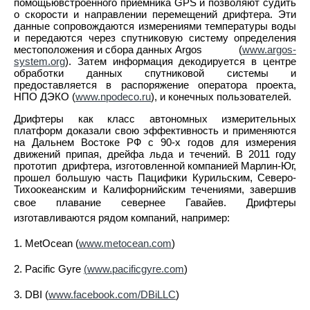
помощьювстроенного приемника GPS и позволяют судить
о скорости и направлении перемещений дрифтера. Эти
данные сопровождаются измерениями температуры воды
и передаются через спутниковую систему определения
местоположения и сбора данных Argos (
www.argos-
system.org
). Затем информация декодируется в центре
обработки данных спутниковой системы и
предоставляется в распоряжение оператора проекта,
НПО ДЭКО (
www.npodeco.ru
), и конечных пользователей.
Дрифтеры как класс автономных измерительных
платформ доказали свою эффективность и применяются
на Дальнем Востоке РФ с 90-х годов для измерения
движений припая, дрейфа льда и течений. В 2011 году
прототип дрифтера, изготовленной компанией Марлин-Юг,
прошел большую часть Пацифики Курильским, Северо-
Тихоокеанским и Калифорнийским течениями, завершив
свое плавание севернее Гавайев.
Дрифтеры
изготавливаются рядом компаний, например:
1. MetOcean (
www.metocean.com
)
2. Pacific Gyre
(
www.pacificgyre.com
)
3. DBI (
www.facebook.com/DBiLLC
)