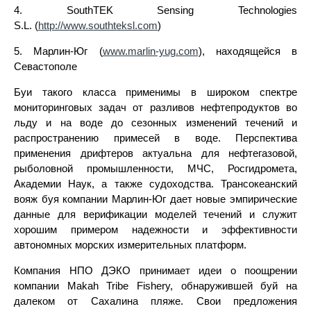
4. SouthTEK Sensing Technologies
S.L. (
http://www.southteksl.com
)
5. Марлин-Юг (
www.marlin-yug.com
), находящейся в
Севастополе
Буи такого класса применимы в широком спектре
мониторинговых задач от разливов нефтепродуктов во
льду и на воде до сезонных изменений течений и
распространению примесей в воде. Перспектива
применения дрифтеров актуальна для нефтегазовой,
рыболовной промышленности, МЧС, Росгидромета,
Академии Наук, а также судоходства. Трансокеанский
вояж буя компании Марлин-Юг дает новые эмпирические
данные для верификации моделей течений и служит
хорошим примером надежности и эффективности
автономных морских измерительных платформ.
Компания НПО ДЭКО принимает идеи о поощрении
компании Makah Tribe Fishery, обнаружившей буй на
далеком от Сахалина пляже. Свои предложения